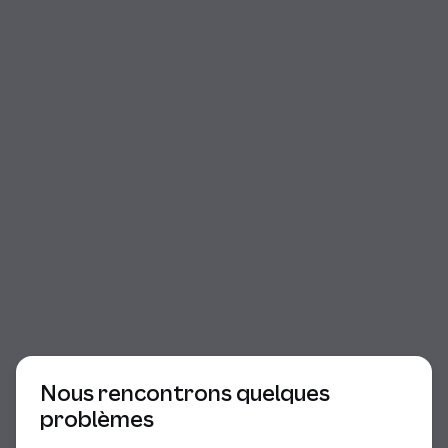
Début du dialogue
Nous rencontrons quelques
problèmes